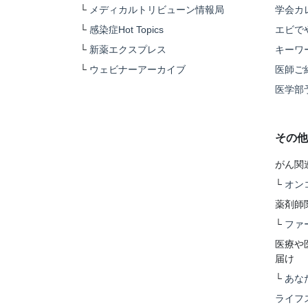
└
メディカルトリビューン情報局
学会カ
└
感染症Hot Topics
エビで
└
新薬エクスプレス
キーワ
└
ウェビナーアーカイブ
医師ご
医学部
その他
がん関
└
オン
薬剤師
└
ファ
医療や
届け
└
あな
ライフ