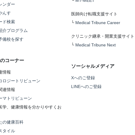
└
MT-MEET
レンダー
やんす
医師向け転職支援サイト
ード検索
└
Medical Tribune Career
紹介プログラム
クリニック継承・開業支援サイト
予備校を探す
└
Medical Tribune Next
のコーナー
ソーシャルメディア
連情報
Xへのご登録
コロジートリビューン
LINEへのご登録
関連情報
ーマトリビューン
医学、健康情報を分かりやすくお
たの健康百科
スタイル