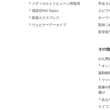
└
メディカルトリビューン情報局
学会カ
└
感染症Hot Topics
エビで
└
新薬エクスプレス
キーワ
└
ウェビナーアーカイブ
医師ご
医学部
その他
がん関
└
オン
薬剤師
└
ファ
医療や
届け
└
あな
ライフ