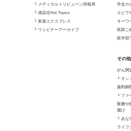
└
メディカルトリビューン情報局
学会カ
└
感染症Hot Topics
エビで
└
新薬エクスプレス
キーワ
└
ウェビナーアーカイブ
医師ご
医学部
その他
がん関
└
オン
薬剤師
└
ファ
医療や
届け
└
あな
ライフ