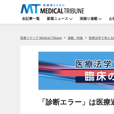
全記事一覧
新着ニュース
深掘り連載
お
医療メディア Medical Tribune
連載・特集
医療法学で考える
「診断エラー」は医療