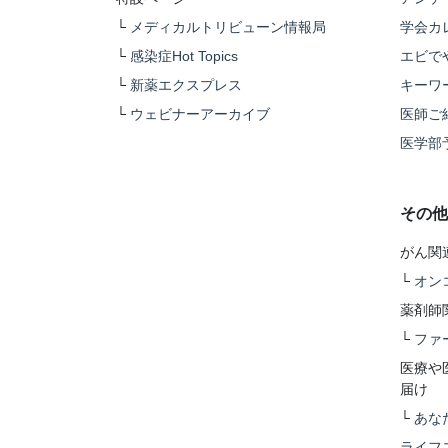
└
メディカルトリビューン情報局
学会カ
└
感染症Hot Topics
エビで
└
新薬エクスプレス
キーワ
└
ウェビナーアーカイブ
医師ご
医学部
その他
がん関
└
オン
薬剤師
└
ファ
医療や
届け
└
あな
ライフ