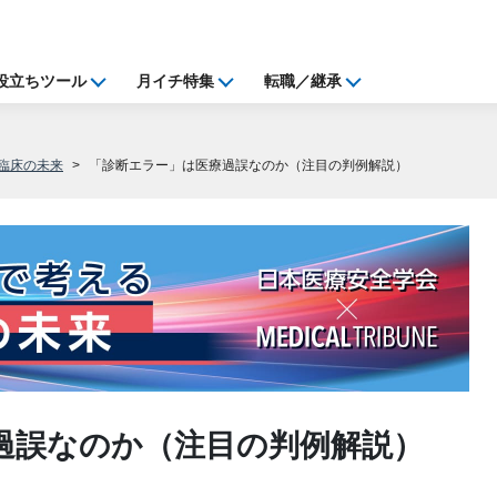
役立ちツール
月イチ特集
転職／継承
臨床の未来
「診断エラー」は医療過誤なのか（注目の判例解説）
過誤なのか（注目の判例解説）