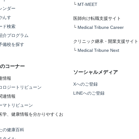
└
MT-MEET
レンダー
やんす
医師向け転職支援サイト
ード検索
└
Medical Tribune Career
紹介プログラム
クリニック継承・開業支援サイト
予備校を探す
└
Medical Tribune Next
のコーナー
ソーシャルメディア
連情報
Xへのご登録
コロジートリビューン
LINEへのご登録
関連情報
ーマトリビューン
医学、健康情報を分かりやすくお
たの健康百科
スタイル