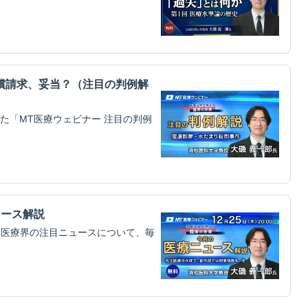
償請求、妥当？（注目の判例解
した「MT医療ウェビナー 注目の判例
ュース解説
聴する 医療界の注目ニュースについて、毎