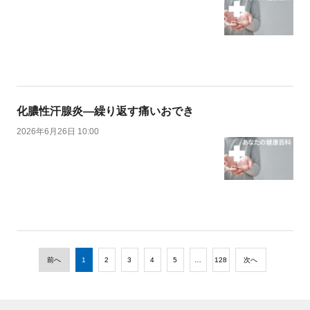
化膿性汗腺炎―繰り返す痛いおでき
2026年6月26日 10:00
前へ
1
2
3
4
5
…
128
次へ