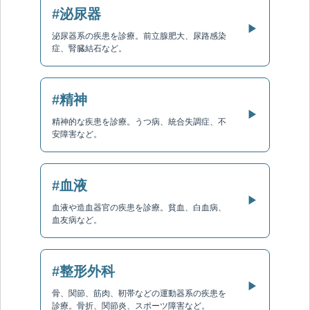
#泌尿器
▶
泌尿器系の疾患を診療。前立腺肥大、尿路感染
症、腎臓結石など。
#精神
▶
精神的な疾患を診療。うつ病、統合失調症、不
安障害など。
#血液
▶
血液や造血器官の疾患を診療。貧血、白血病、
血友病など。
#整形外科
▶
骨、関節、筋肉、靭帯などの運動器系の疾患を
診療。骨折、関節炎、スポーツ障害など。