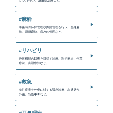
CTスキャン、放射線治療など。
#麻酔
▶
手術時の麻酔管理や疼痛管理を行う。全身麻
酔、局所麻酔、痛みの管理など。
#リハビリ
▶
身体機能の回復を目指す診療。理学療法、作業
療法、言語療法など。
#救急
▶
急性疾患や外傷に対する緊急診療。心臓発作、
外傷、急性中毒など。
#耳鼻咽喉