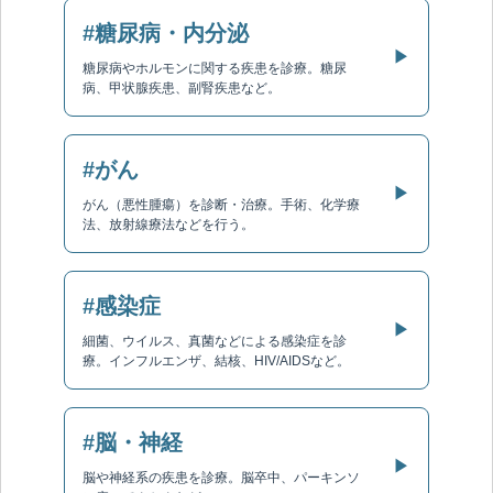
#糖尿病・内分泌
▶
糖尿病やホルモンに関する疾患を診療。糖尿
病、甲状腺疾患、副腎疾患など。
#がん
▶
がん（悪性腫瘍）を診断・治療。手術、化学療
法、放射線療法などを行う。
#感染症
▶
細菌、ウイルス、真菌などによる感染症を診
療。インフルエンザ、結核、HIV/AIDSなど。
#脳・神経
▶
脳や神経系の疾患を診療。脳卒中、パーキンソ