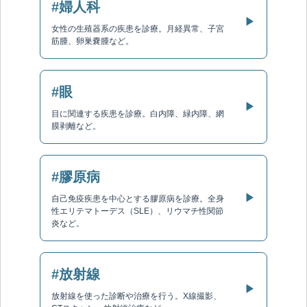
#婦人科
▶
女性の生殖器系の疾患を診療。月経異常、子宮
筋腫、卵巣嚢腫など。
#眼
▶
目に関連する疾患を診療。白内障、緑内障、網
膜剥離など。
#膠原病
▶
自己免疫疾患を中心とする膠原病を診療。全身
性エリテマトーデス（SLE）、リウマチ性関節
炎など。
#放射線
▶
放射線を使った診断や治療を行う。X線撮影、