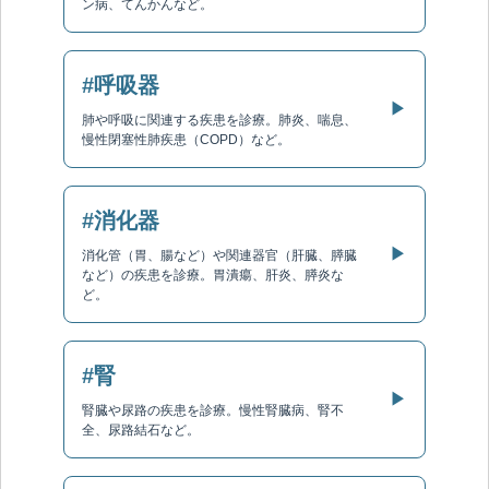
ン病、てんかんなど。
#呼吸器
▶
肺や呼吸に関連する疾患を診療。肺炎、喘息、
慢性閉塞性肺疾患（COPD）など。
#消化器
▶
消化管（胃、腸など）や関連器官（肝臓、膵臓
など）の疾患を診療。胃潰瘍、肝炎、膵炎な
ど。
#腎
▶
腎臓や尿路の疾患を診療。慢性腎臓病、腎不
全、尿路結石など。