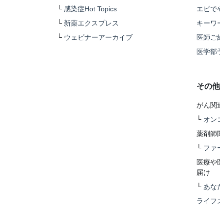
└
感染症Hot Topics
エビで
└
新薬エクスプレス
キーワ
└
ウェビナーアーカイブ
医師ご
医学部
その他
がん関
└
オン
薬剤師
└
ファ
医療や
届け
└
あな
ライフ