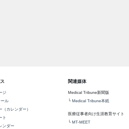
ス
関連媒体
ージ
Medical Tribune新聞版
テール
└
Medical Tribune本紙
ー（カレンダー）
医療従事者向け生涯教育サイト
ート
└
MT-MEET
レンダー