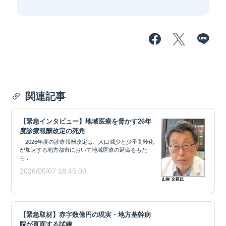
関連記事
【緊急インタビュー】地域医療を脅かす26年
度診療報酬改定の死角
2026年度の診療報酬改定は、人口減少と少子高齢化
が加速する地方都市において地域医療の延命をもた
ら...
2026/05/07 18:45:00
【緊急取材】赤字数億円の現実・地方基幹病
院が直面する試練