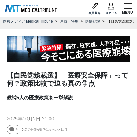
会員登録
ログイン
医療メディア Medical Tribune
連載・特集
医療崩壊
【自民党総裁選】
【自民党総裁選】「医療安全保障」って
何？政策比較で迫る真の争点
候補5人の医療政策を一挙解説
2025年10月2日 21:00
0
0
名の医師が参考になったと回答