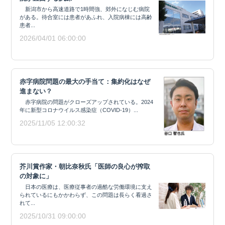
新潟市から高速道路で1時間強、郊外になじむ病院
がある。待合室には患者があふれ、入院病棟には高齢
患者...
2026/04/01 06:00:00
赤字病院問題の最大の手当て：集約化はなぜ
進まない？
赤字病院の問題がクローズアップされている。2024
年に新型コロナウイルス感染症（COVID-19）...
2025/11/05 12:00:32
芥川賞作家・朝比奈秋氏「医師の良心が搾取
の対象に」
日本の医療は、医療従事者の過酷な労働環境に支え
られているにもかかわらず、この問題は長らく看過さ
れて...
2025/10/31 09:00:00