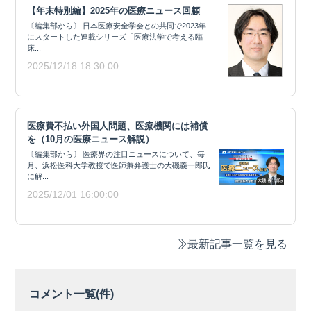
【年末特別編】2025年の医療ニュース回顧
〔編集部から〕 日本医療安全学会との共同で2023年
にスタートした連載シリーズ「医療法学で考える臨
床...
2025/12/18 18:30:00
医療費不払い外国人問題、医療機関には補償
を（10月の医療ニュース解説）
〔編集部から〕 医療界の注目ニュースについて、毎
月、浜松医科大学教授で医師兼弁護士の大磯義一郎氏
に解...
2025/12/01 16:00:00
最新記事一覧を見る
コメント一覧(
件)