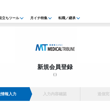
役立ちツール
月イチ特集
転職／継承
新規会員登録
（
）
員情報入力
入力内容確認
送信完