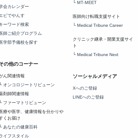
└
MT-MEET
学会カレンダー
エビでやんす
医師向け転職支援サイト
キーワード検索
└
Medical Tribune Career
医師ご紹介プログラム
クリニック継承・開業支援サイ
医学部予備校を探す
ト
└
Medical Tribune Next
その他のコーナー
がん関連情報
ソーシャルメディア
└
オンコロジートリビューン
Xへのご登録
薬剤師関連情報
LINEへのご登録
└
ファーマトリビューン
医療や医学、健康情報を分かりや
すくお届け
└
あなたの健康百科
ライフスタイル