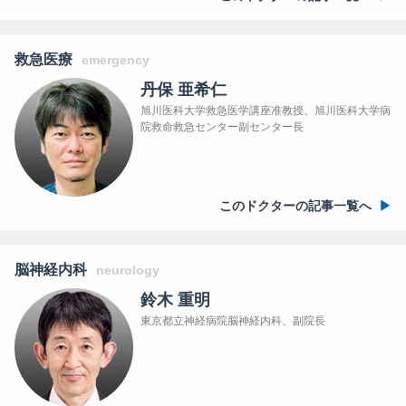
救急医療
emergency
丹保 亜希仁
旭川医科大学救急医学講座准教授、旭川医科大学病
院救命救急センター副センター長
このドクターの記事一覧へ
脳神経内科
neurology
鈴木 重明
東京都立神経病院脳神経内科、副院長