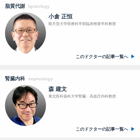
脂質代謝
lipidology
小倉 正恒
順天堂大学医療科学部臨床検査学科教授
このドクターの記事一覧へ
腎臓内科
nephrology
森 建文
東北医科薬科大学腎臓・高血圧内科教授
このドクターの記事一覧へ