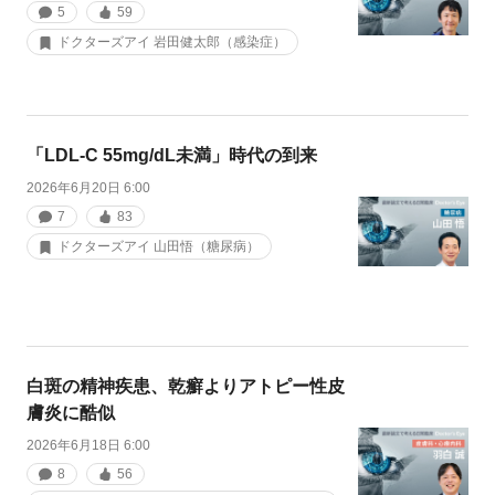
5
59
ドクターズアイ 岩田健太郎（感染症）
「LDL-C 55mg/dL未満」時代の到来
2026年6月20日 6:00
7
83
ドクターズアイ 山田悟（糖尿病）
白斑の精神疾患、乾癬よりアトピー性皮
膚炎に酷似
2026年6月18日 6:00
8
56