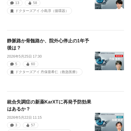
13
58
ドクターズアイ 小島淳（循環器）
静脈路か骨髄路か、院外心停止の1年予
後は？
2026年5月25日 17:30
5
60
ドクターズアイ 丹保亜希仁（救急医療）
統合失調症の新薬KarXTに再発予防効果
はあるか？
2026年5月22日 11:15
3
57