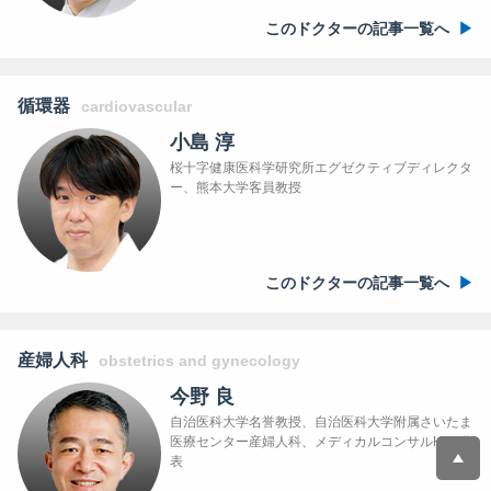
このドクターの記事一覧へ
循環器
cardiovascular
小島 淳
桜十字健康医科学研究所エグゼクティブディレクタ
ー、熊本大学客員教授
このドクターの記事一覧へ
産婦人科
obstetrics and gynecology
今野 良
自治医科大学名誉教授、自治医科大学附属さいたま
医療センター産婦人科、メディカルコンサルH&B代
表