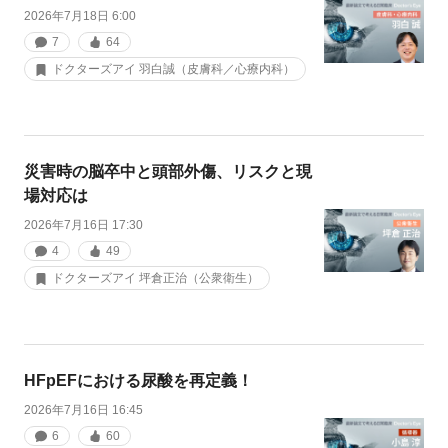
2026年7月18日 6:00
7
64
ドクターズアイ 羽白誠（皮膚科／心療内科）
災害時の脳卒中と頭部外傷、リスクと現
場対応は
2026年7月16日 17:30
4
49
ドクターズアイ 坪倉正治（公衆衛生）
HFpEFにおける尿酸を再定義！
2026年7月16日 16:45
6
60