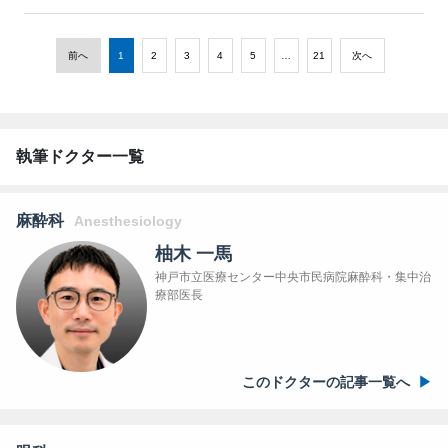
前へ
1
2
3
4
5
…
21
次へ
執筆ドクター一覧
麻酔科
Anesthesiology
柚木 一馬
神戸市立医療センター中央市民病院麻酔科・集中治
療部医長
このドクターの記事一覧へ