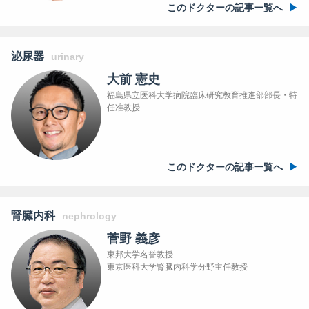
このドクターの記事一覧へ
泌尿器
urinary
大前 憲史
福島県立医科大学病院臨床研究教育推進部部長・特
任准教授
このドクターの記事一覧へ
腎臓内科
nephrology
菅野 義彦
東邦大学名誉教授
東京医科大学腎臓内科学分野主任教授