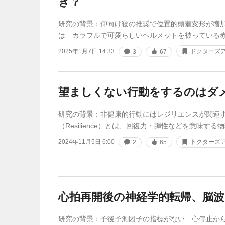
き？
研究の背景：仰向け寝の推奨で位置的頭蓋変形が増
は カラフルで可愛らしいヘルメットを被っている
2025年1月7日 14:33
ドクターズア
3
67
望ましくない行動をするのはダ
研究の背景：非健康的行動にはレジリエンスが関連
（Resilience）とは、回復力・弾性などを意味す
2024年11月5日 6:00
ドクターズア
2
65
心拍再開後の神経学的転帰、脳
研究の背景：予後予測因子の指標がない 心停止か