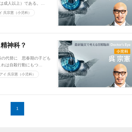
は成人以上）である。…
イ 呉宗憲（小児科）
？精神科？
科の代替に 思春期の子ども
これは自殺行動にもつ…
アイ 呉宗憲（小児科）
1