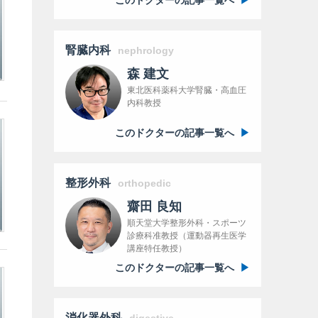
腎臓内科
nephrology
森 建文
東北医科薬科大学腎臓・高血圧
内科教授
このドクターの記事一覧へ
整形外科
orthopedic
齋田 良知
順天堂大学整形外科・スポーツ
診療科准教授（運動器再生医学
講座特任教授）
このドクターの記事一覧へ
消化器外科