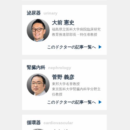
泌尿器
urinary
大前 憲史
福島県立医科大学病院臨床研究
教育推進部部長・特任准教授
このドクターの記事一覧へ
腎臓内科
nephrology
菅野 義彦
東邦大学名誉教授
東京医科大学腎臓内科学分野主
任教授
このドクターの記事一覧へ
循環器
cardiovascular