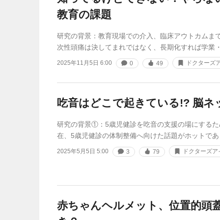
教育の課題
研究の背景：教育現場での介入、臨床アウトカムま
次性頭痛は決してまれではなく、長期化すれば学業
2025年11月5日 6:00
ドクターズア
0
49
吃音はどこで起きている!? 脳
研究の背景①：5歳児健診を吃音の支援の場にするた
在、5歳児健診の体制整備へ向けた話題がホットであ
2025年5月5日 5:00
ドクターズア
3
79
赤ちゃんヘルメット、位置的頭