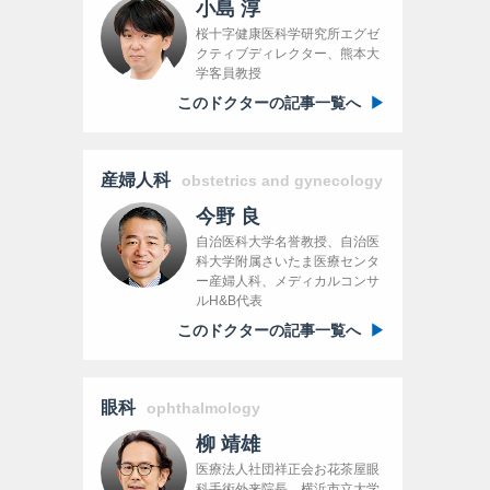
小島 淳
桜十字健康医科学研究所エグゼ
クティブディレクター、熊本大
学客員教授
このドクターの記事一覧へ
産婦人科
obstetrics and gynecology
今野 良
自治医科大学名誉教授、自治医
科大学附属さいたま医療センタ
ー産婦人科、メディカルコンサ
ルH&B代表
このドクターの記事一覧へ
眼科
ophthalmology
柳 靖雄
医療法人社団祥正会お花茶屋眼
科手術外来院長、横浜市立大学