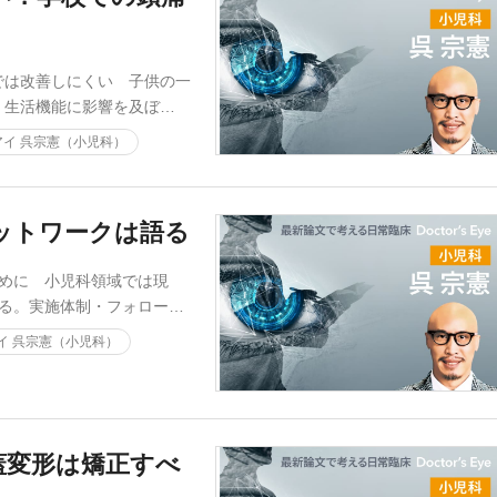
では改善しにくい 子供の一
・生活機能に影響を及ぼ…
イ 呉宗憲（小児科）
ネットワークは語る
めに 小児科領域では現
る。実施体制・フォロー…
イ 呉宗憲（小児科）
蓋変形は矯正すべ