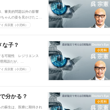
加、審美的問題以外の影響
赤ちゃんの姿を見かけたこ…
イ 呉宗憲（小児科）
メな子？
する可能性 レジリエンス
る物理用語だが、…
イ 呉宗憲（小児科）
波で分かる？
らの蘇生は、医療に期待され