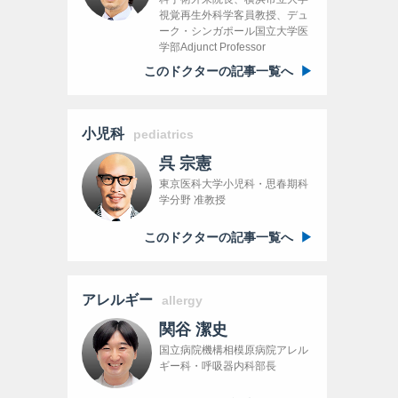
視覚再生外科学客員教授、デュ
ーク・シンガポール国立大学医
学部Adjunct Professor
このドクターの記事一覧へ
小児科
pediatrics
呉 宗憲
東京医科大学小児科・思春期科
学分野 准教授
このドクターの記事一覧へ
アレルギー
allergy
関谷 潔史
国立病院機構相模原病院アレル
ギー科・呼吸器内科部長