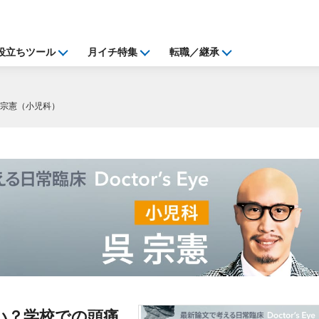
役立ちツール
月イチ特集
転職／継承
呉宗憲（小児科）
い？学校での頭痛