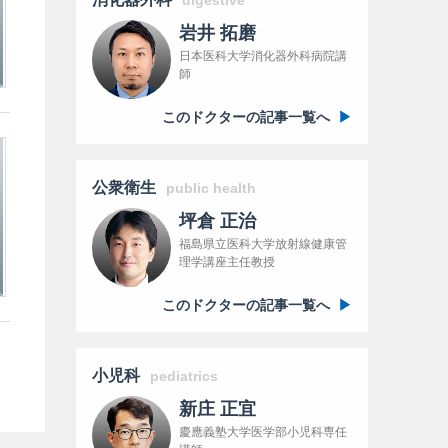
digestive
岩井 拓磨
日本医科大学消化器外科病院講
師
このドクターの記事一覧へ
公衆衛生
public health
坪倉 正治
福島県立医科大学放射線健康管
理学講座主任教授
このドクターの記事一覧へ
小児科
pediatrics
新庄 正宜
慶應義塾大学医学部小児科専任