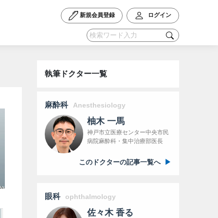
新規会員登録
ログイン
執筆ドクター一覧
麻酔科
Anesthesiology
柚木 一馬
神戸市立医療センター中央市民
病院麻酔科・集中治療部医長
このドクターの記事一覧へ
眼科
ophthalmology
佐々木 香る