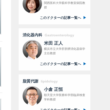
関西医科大学眼科学教室病院教
授
このドクターの記事一覧へ
消化器内科
Gastroenterology
米田 正人
横浜市立大学肝胆膵消化器病学
主任教授
このドクターの記事一覧へ
脂質代謝
lipidology
小倉 正恒
順天堂大学医療科学部臨床検査
学科教授
このドクターの記事一覧へ