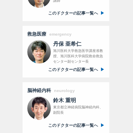
講師
このドクターの記事一覧へ
救急医療
emergency
丹保 亜希仁
旭川医科大学救急医学講座准教
授、旭川医科大学病院救命救急
センター副センター長
このドクターの記事一覧へ
脳神経内科
neurology
鈴木 重明
東京都立神経病院脳神経内科、
副院長
このドクターの記事一覧へ