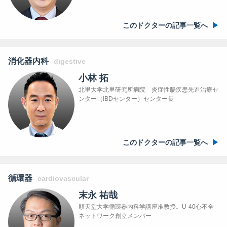
このドクターの記事一覧へ
消化器内科
digestive
小林 拓
北里大学北里研究所病院 炎症性腸疾患先進治療セ
ンター（IBDセンター）センター長
このドクターの記事一覧へ
循環器
cardiovascular
末永 祐哉
順天堂大学循環器内科学講座准教授。U-40心不全
ネットワーク創立メンバー