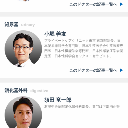
このドクターの記事一覧へ
泌尿器
urinary
小堀 善友
プライベートケアクリニック東京 東京院院長。日
本泌尿器科学会専門医、日本生殖医学会生殖医療専
門医、日本性機能学会専門医、日本性感染症学会認
定医、日本性科学会セックス・セラピスト。
このドクターの記事一覧へ
消化器外科
digestive
須田 竜一郎
君津中央病院消化器外科部長。専門は下部消化管