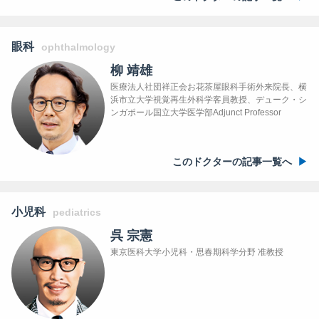
眼科
ophthalmology
柳 靖雄
医療法人社団祥正会お花茶屋眼科手術外来院長、横
浜市立大学視覚再生外科学客員教授、デューク・シ
ンガポール国立大学医学部Adjunct Professor
このドクターの記事一覧へ
小児科
pediatrics
呉 宗憲
東京医科大学小児科・思春期科学分野 准教授