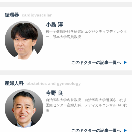
循環器
cardiovascular
小島 淳
桜十字健康医科学研究所エグゼクティブディレクタ
ー、熊本大学客員教授
このドクターの記事一覧へ
産婦人科
obstetrics and gynecology
今野 良
自治医科大学名誉教授、自治医科大学附属さいたま
医療センター産婦人科、メディカルコンサルH&B代
表
このドクターの記事一覧へ