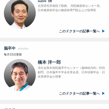
山田 悟
北里研究所病院で勤務。 同院糖尿病センター長。
日本糖尿病学会の糖尿病専門医および指導医
このドクターの記事一覧へ
脳卒中
stroke
毎月15日更新
橋本 洋一郎
済生会熊本病院脳卒中センター（脳神経内科）特別
顧問。日本脳卒中学会名誉会員、日本頭痛学会・日
本禁煙学会の理事
このドクターの記事一覧へ