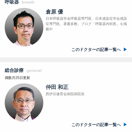
呼吸器
breath
倉原 優
日本呼吸器学会呼吸器専門医、日本感染症学会感染
症専門医。著書多数。ブログ「呼吸器内科医」を掲
載中
このドクターの記事一覧へ
総合診療
general
偶数月25日更新
仲田 和正
西伊豆健育会病院病院長
このドクターの記事一覧へ