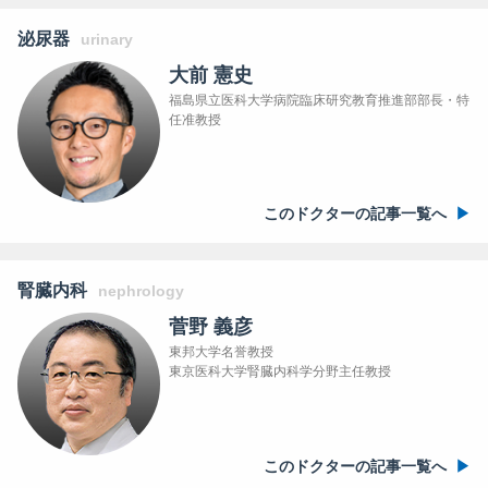
泌尿器
urinary
大前 憲史
福島県立医科大学病院臨床研究教育推進部部長・特
任准教授
このドクターの記事一覧へ
腎臓内科
nephrology
菅野 義彦
東邦大学名誉教授
東京医科大学腎臓内科学分野主任教授
このドクターの記事一覧へ