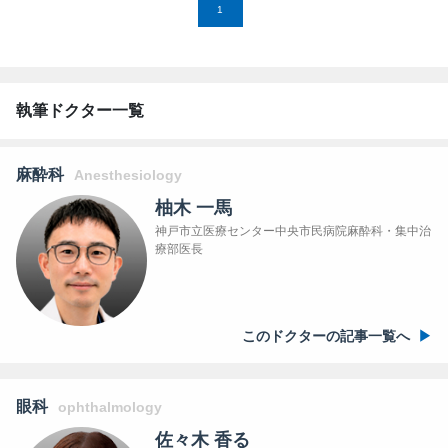
1
執筆ドクター一覧
麻酔科
Anesthesiology
柚木 一馬
神戸市立医療センター中央市民病院麻酔科・集中治
療部医長
このドクターの記事一覧へ
眼科
ophthalmology
佐々木 香る