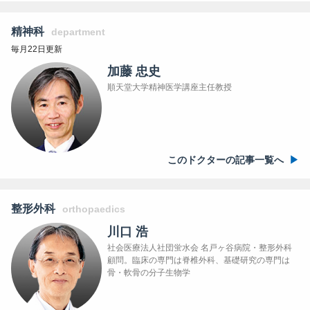
精神科
department
毎月22日更新
加藤 忠史
順天堂大学精神医学講座主任教授
このドクターの記事一覧へ
整形外科
orthopaedics
川口 浩
社会医療法人社団蛍水会 名戸ヶ谷病院・整形外科
顧問。臨床の専門は脊椎外科、基礎研究の専門は
骨・軟骨の分子生物学