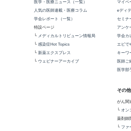
医学・医療ニュース（一覧）
マイペ
人気の医師連載・医療コラム
eディ
学会レポート（一覧）
セミナ
特設ページ
アンケ
└
メディカルトリビューン情報局
学会カ
└
感染症Hot Topics
エビで
└
新薬エクスプレス
キーワ
└
ウェビナーアーカイブ
医師ご
医学部
その他
がん関
└
オン
薬剤師
└
ファ