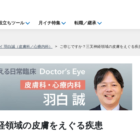
役立ちツール
月イチ特集
転職／継承
イ 羽白誠（皮膚科／心療内科）
ご存じですか？三叉神経領域の皮膚をえぐる疾
経領域の皮膚をえぐる疾患