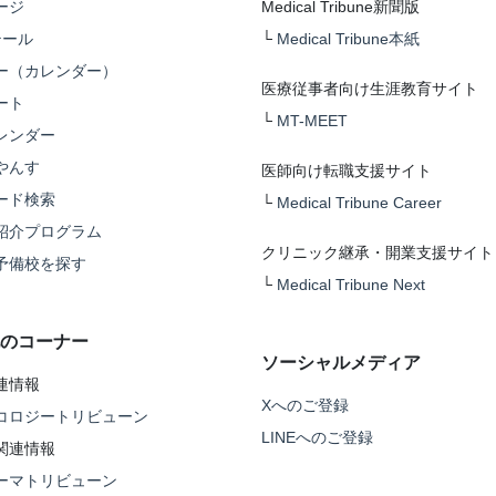
ージ
Medical Tribune新聞版
テール
└
Medical Tribune本紙
ー（カレンダー）
医療従事者向け生涯教育サイト
ート
└
MT-MEET
レンダー
やんす
医師向け転職支援サイト
ード検索
└
Medical Tribune Career
紹介プログラム
クリニック継承・開業支援サイト
予備校を探す
└
Medical Tribune Next
のコーナー
ソーシャルメディア
連情報
Xへのご登録
コロジートリビューン
LINEへのご登録
関連情報
ーマトリビューン