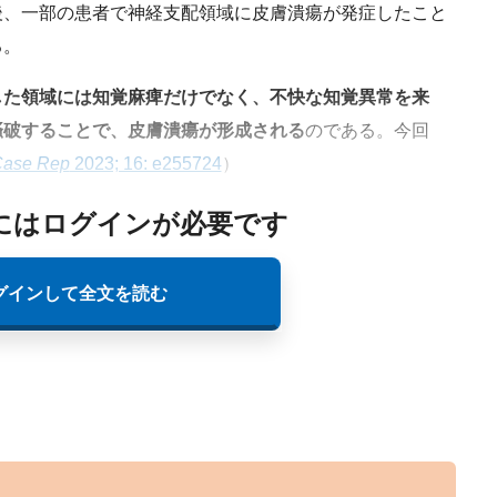
後、一部の患者で神経支配領域に皮膚潰瘍が発症したこと
る。
した領域には知覚麻痺だけでなく、不快な知覚異常を来
掻破することで、皮膚潰瘍が形成される
のである。今回
ase Rep
2023; 16: e255724
）
にはログインが必要です
グインして全文を読む