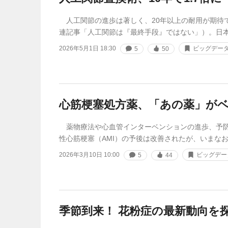
人工関節の進歩は著しく、20年以上の耐用が期待
連記事「人工関節は『最終手段』ではない」）。日
2026年5月1日 18:30
ビッグデー
5
50
心筋梗塞処方薬、「あの薬」がベ
薬物療法や心血管インターベンションの進歩、予防
性心筋梗塞（AMI）の予後は改善されたが、いまな
2026年3月10日 10:00
ビッグデー
5
44
季節到来！ 花粉症の最新動向を