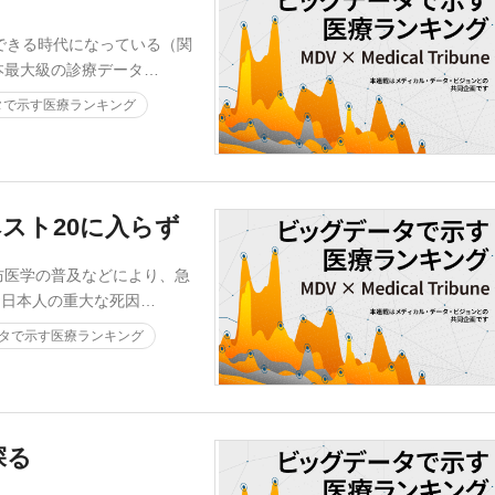
できる時代になっている（関
本最大級の診療データ…
タで示す医療ランキング
スト20に入らず
医学の普及などにより、急
お日本人の重大な死因…
タで示す医療ランキング
探る