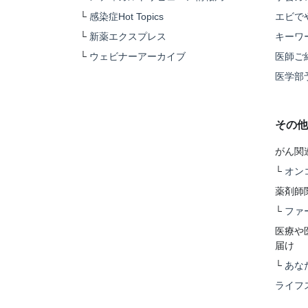
└
感染症Hot Topics
エビで
└
新薬エクスプレス
キーワ
└
ウェビナーアーカイブ
医師ご
医学部
その他
がん関
└
オン
薬剤師
└
ファ
医療や
届け
└
あな
ライフ