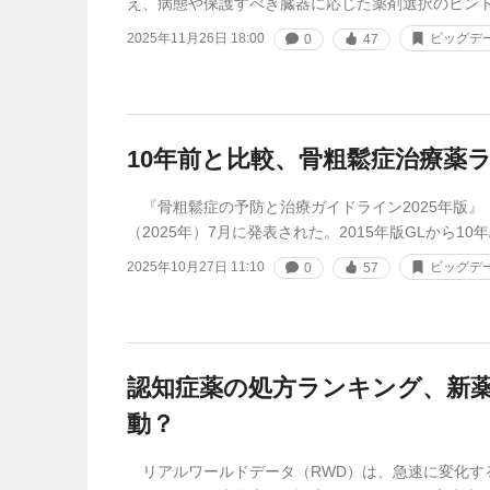
え、病態や保護すべき臓器に応じた薬剤選択のヒン
2025年11月26日 18:00
ビッグデ
0
47
10年前と比較、骨粗鬆症治療薬
『骨粗鬆症の予防と治療ガイドライン2025年版』（
（2025年）7月に発表された。2015年版GLから10
2025年10月27日 11:10
ビッグデ
0
57
認知症薬の処方ランキング、新
動？
リアルワールドデータ（RWD）は、急速に変化す