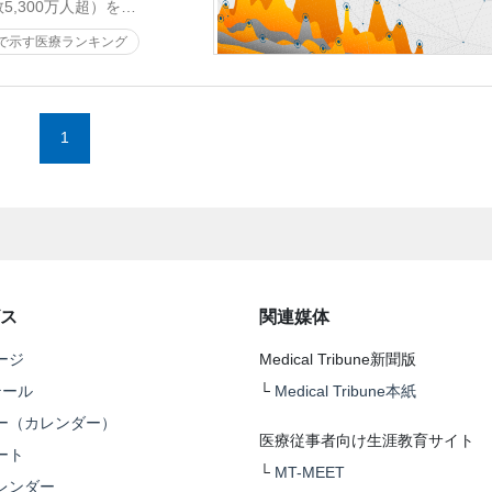
,300万人超）を…
で示す医療ランキング
1
ス
関連媒体
ージ
Medical Tribune新聞版
テール
└
Medical Tribune本紙
ー（カレンダー）
医療従事者向け生涯教育サイト
ート
└
MT-MEET
レンダー