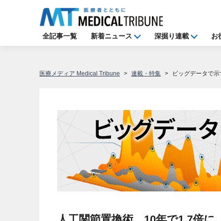
全記事一覧
新着ニュース
深掘り連載
お
医療メディア Medical Tribune
連載・特集
ビッグデータで示
人工関節置換術、10年で1.7倍に