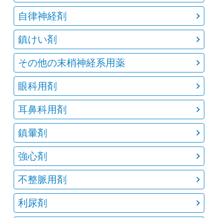
自律神経剤
鎮けい剤
その他の末梢神経系用薬
眼科用剤
耳鼻科用剤
鎮暈剤
強心剤
不整脈用剤
利尿剤