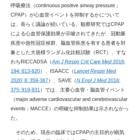
呼吸療法（continuous positive airway pressure；
CPAP）が心血管イベントを抑制するかについて
は、長らく議論が続いている。観察研究ではCPAP
による心血管保護効果が示唆されてきたが、冠動脈
疾患や急性冠症候群、脳血管疾患を有する患者を対
象とした大規模ランダム化比較試験（RCT）、すな
わちRICCADSA（
Am J Respir Crit Care Med
2016;
194: 613-620
）、ISAACC（
Lancet Respir Med
2020; 8: 359-367
）、SAVE（
N Engl J Med
2016;
375: 919-931
）では、主要心血管・脳血管イベント
（major adverse cardiovascular and cerebrovascular
events；MACCE）の明確な抑制効果は示されなかっ
た。
そのため、現在の臨床ではCPAPの主目的が眠気