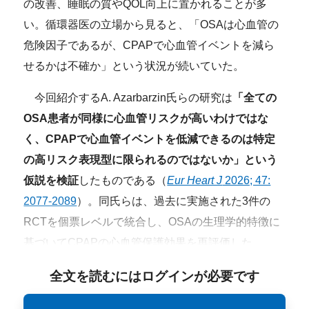
の改善、睡眠の質やQOL向上に置かれることが多
い。循環器医の立場から見ると、「OSAは心血管の
危険因子であるが、CPAPで心血管イベントを減ら
せるかは不確か」という状況が続いていた。
今回紹介するA. Azarbarzin氏らの研究は
「全ての
OSA患者が同様に心血管リスクが高いわけではな
く、CPAPで心血管イベントを低減できるのは特定
の高リスク表現型に限られるのではないか」という
仮説を検証
したものである（
Eur Heart J
2026; 47:
2077-2089
）。同氏らは、過去に実施された3件の
RCTを個票レベルで統合し、OSAの生理学的特徴に
基づいてCPAPの心血管保護効果を再評価した。
全文を読むにはログインが必要です