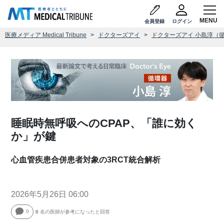
会員登録
ログイン
医療メディア Medical Tribune
ドクターズアイ
ドクターズアイ 小島淳（
睡眠時無呼吸へのCPAP、「誰に効く
か」が鍵
心血管疾患合併患者対象の3RCT統合解析
2026年5月26日 06:00
0
0
名の医師が参考になったと回答