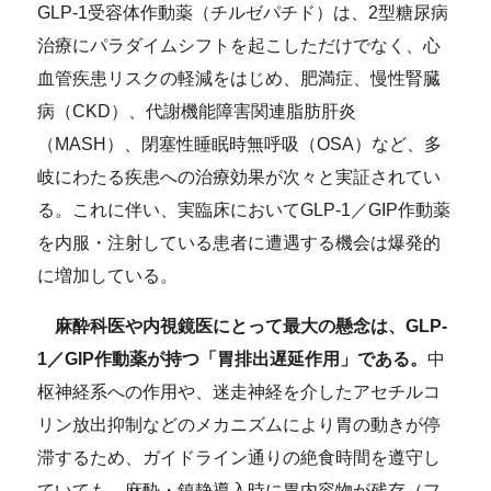
GLP-1受容体作動薬（チルゼパチド）は、2型糖尿病
治療にパラダイムシフトを起こしただけでなく、心
血管疾患リスクの軽減をはじめ、肥満症、慢性腎臓
病（CKD）、代謝機能障害関連脂肪肝炎
（MASH）、閉塞性睡眠時無呼吸（OSA）など、多
岐にわたる疾患への治療効果が次々と実証されてい
る。これに伴い、実臨床においてGLP-1／GIP作動薬
を内服・注射している患者に遭遇する機会は爆発的
に増加している。
麻酔科医や内視鏡医にとって最大の懸念は、GLP-
1／GIP作動薬が持つ「胃排出遅延作用」である。
中
枢神経系への作用や、迷走神経を介したアセチルコ
リン放出抑制などのメカニズムにより胃の動きが停
滞するため、ガイドライン通りの絶食時間を遵守し
ていても、麻酔・鎮静導入時に胃内容物が残存（フ