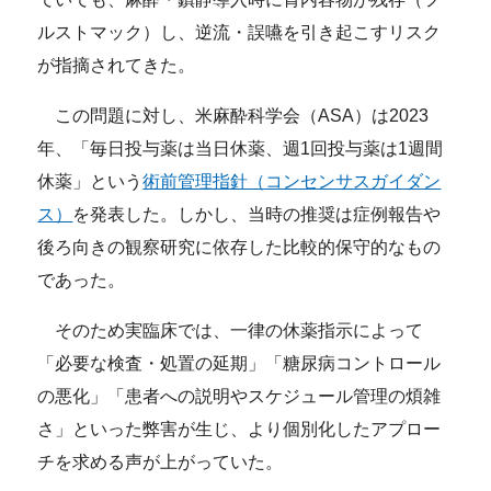
ルストマック）し、逆流・誤嚥を引き起こすリスク
が指摘されてきた。
この問題に対し、米麻酔科学会（ASA）は2023
年、「毎日投与薬は当日休薬、週1回投与薬は1週間
休薬」という
術前管理指針（コンセンサスガイダン
ス）
を発表した。しかし、当時の推奨は症例報告や
後ろ向きの観察研究に依存した比較的保守的なもの
であった。
そのため実臨床では、一律の休薬指示によって
「必要な検査・処置の延期」「糖尿病コントロール
の悪化」「患者への説明やスケジュール管理の煩雑
さ」といった弊害が生じ、より個別化したアプロー
チを求める声が上がっていた。