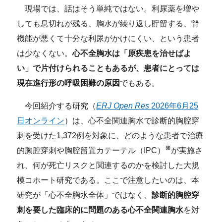
現場では、話はそう単純ではない。利尿薬を増や
しても息切れが残る、胸水が繰り返し貯留する、腎
機能が悪くて十分な利尿がかけにくい、という患者
は少なくない。
心不全胸水は「原疾患を治せばよ
い」で片付けられることもあるが、患者にとっては
現在進行形の呼吸困難の原因
でもある。
今回紹介する研究（
ERJ Open Res
2026年6月25
日オンライン
）は、心不全関連胸水で診断的胸腔穿
刺を受けた1,372例を対象に、どのような患者で治療
※
的胸腔穿刺や胸腔留置カテーテル（IPC）
が実施さ
れ、何が死亡リスクと関連するのかを検討した大規
模コホート研究である。ここで注意したいのは、本
研究が「心不全胸水全体」ではなく、
診断的胸腔穿
刺を要した臨床的に問題のある心不全関連胸水
を対