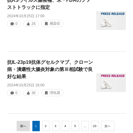
抗RSウイルス薬候補、米・FDAのファ
ストトラックに指定
2024年10月25日 17:00
感染症
0
26
抗IL-23p19抗体グセルクマブ、クローン
病・潰瘍性大腸炎対象の第Ⅲ相試験で良
好な結果
2024年10月25日 16:00
消化器
0
36
前へ
1
2
3
4
5
…
23
次へ