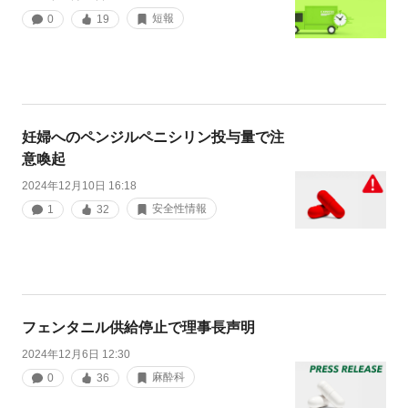
短報
0
19
妊婦へのペンジルペニシリン投与量で注
意喚起
2024年12月10日 16:18
安全性情報
1
32
フェンタニル供給停止で理事長声明
2024年12月6日 12:30
麻酔科
0
36