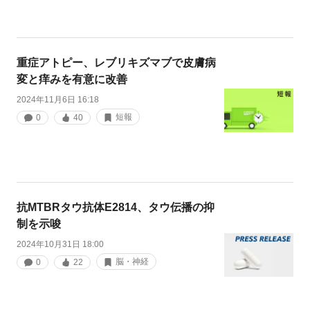
重症アトピー、レブリキズマブで皮膚病
変と痒みを有意に改善
2024年11月6日 16:18
短報
0
40
抗MTBRタウ抗体E2814、タウ伝播の抑
制を示唆
2024年10月31日 18:00
脳・神経
0
22