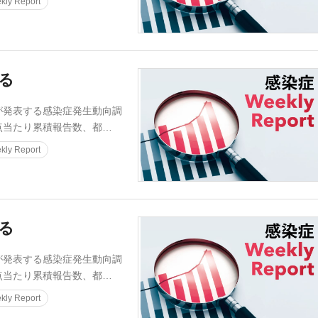
ly Report
迫る
発表する感染症発生動向調
点当たり累積報告数、都…
ly Report
迫る
発表する感染症発生動向調
点当たり累積報告数、都…
ly Report