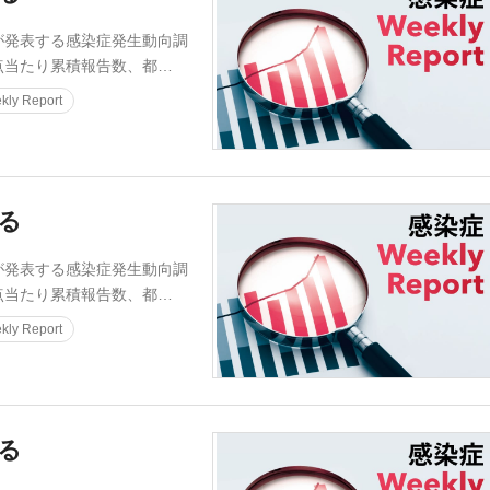
発表する感染症発生動向調
点当たり累積報告数、都…
ly Report
迫る
発表する感染症発生動向調
点当たり累積報告数、都…
ly Report
迫る