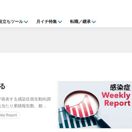
役立ちツール
月イチ特集
転職／継承
迫る
発表する感染症発生動向調
点当たり累積報告数、都…
ly Report