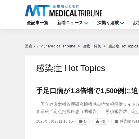
全記事一覧
新着ニュース
深掘り連載
お
医療メディア Medical Tribune
連載・特集
感染症 Hot Topics
感染症 Hot Topics
手足口病が1.8倍増で1,500例に
国立健康危機管理研究機構感染症情報提供サイトが
査週報「定点把握疾患（週報告）、累積報告数、定
2026年5月26日 16:15
感染症 Week
5
40