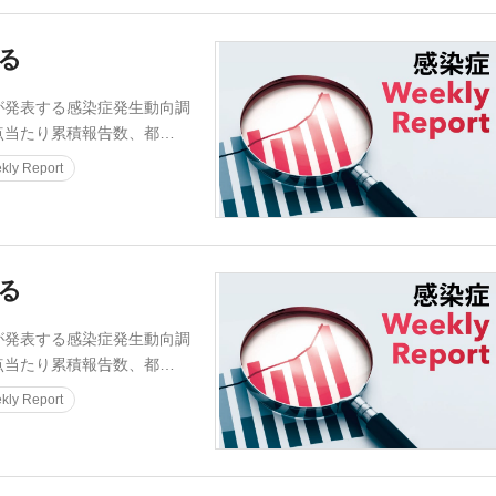
迫る
発表する感染症発生動向調
点当たり累積報告数、都…
ly Report
迫る
発表する感染症発生動向調
点当たり累積報告数、都…
ly Report