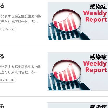
迫る
発表する感染症発生動向調
点当たり累積報告数、都…
ly Report
迫る
発表する感染症発生動向調
点当たり累積報告数、都…
ly Report
迫る