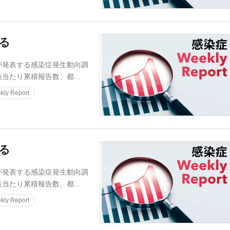
迫る
発表する感染症発生動向調
点当たり累積報告数、都…
ly Report
迫る
発表する感染症発生動向調
点当たり累積報告数、都…
ly Report