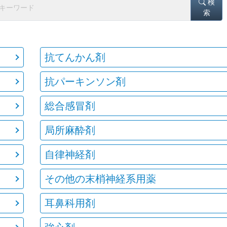
検
索
抗てんかん剤
抗パーキンソン剤
総合感冒剤
局所麻酔剤
自律神経剤
その他の末梢神経系用薬
耳鼻科用剤