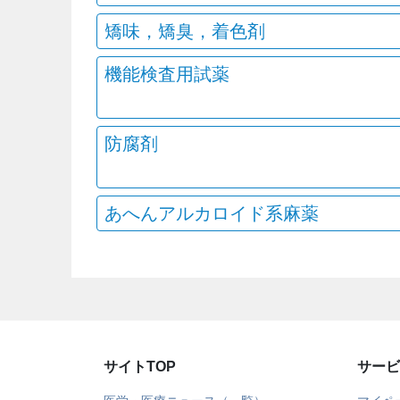
矯味，矯臭，着色剤
機能検査用試薬
防腐剤
あへんアルカロイド系麻薬
サイトTOP
サービ