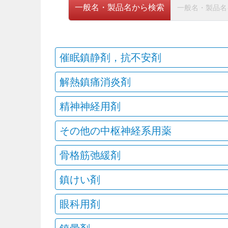
一般名・製品名から検索
催眠鎮静剤，抗不安剤
解熱鎮痛消炎剤
精神神経用剤
その他の中枢神経系用薬
骨格筋弛緩剤
鎮けい剤
眼科用剤