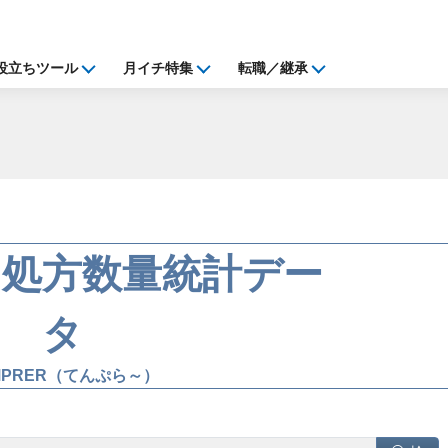
役立ちツール
月イチ特集
転職／継承
・処方数量統計デー
タ
MPRER（てんぷら～）