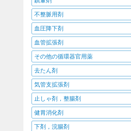
鎮暈剤
不整脈用剤
血圧降下剤
血管拡張剤
その他の循環器官用薬
去たん剤
気管支拡張剤
止しゃ剤，整腸剤
健胃消化剤
下剤，浣腸剤