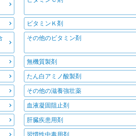
ビタミンＫ剤
合
その他のビタミン剤
無機質製剤
たん白アミノ酸製剤
その他の滋養強壮薬
血液凝固阻止剤
肝臓疾患用剤
習慣性中毒用剤