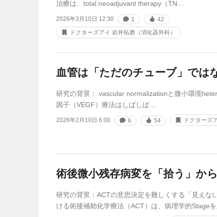
治療は、total neoadjuvant therapy（TN…
2026年3月10日 12:30
1
42
ドクターズアイ 岩井拓磨（消化器外科）
血管は「ただのチューブ」では
研究の背景： vascular normalizationと微小環境he
因子（VEGF）療法はしばしば…
2026年2月10日 6:00
ドクターズア
6
54
術後微小残存病変を「拾う」か
研究の背景：ACTの意思決定を難しくする「見えな
ける術後補助化学療法（ACT）は、病理学的Stage