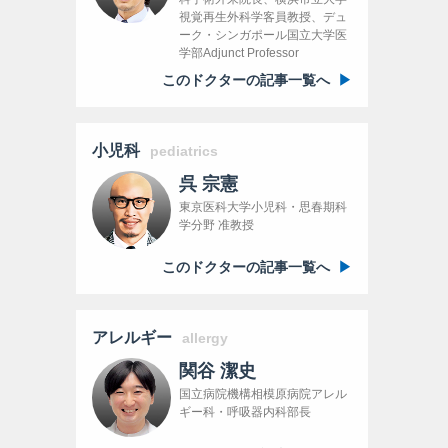
視覚再生外科学客員教授、デュ
ーク・シンガポール国立大学医
学部Adjunct Professor
このドクターの記事一覧へ
小児科
pediatrics
呉 宗憲
東京医科大学小児科・思春期科
学分野 准教授
このドクターの記事一覧へ
アレルギー
allergy
関谷 潔史
国立病院機構相模原病院アレル
ギー科・呼吸器内科部長