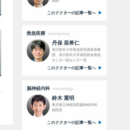
講師
このドクターの記事一覧へ
救急医療
emergency
丹保 亜希仁
旭川医科大学救急医学講座准教
授、旭川医科大学病院救命救急
センター副センター長
このドクターの記事一覧へ
脳神経内科
neurology
鈴木 重明
東京都立神経病院脳神経内科、
副院長
このドクターの記事一覧へ