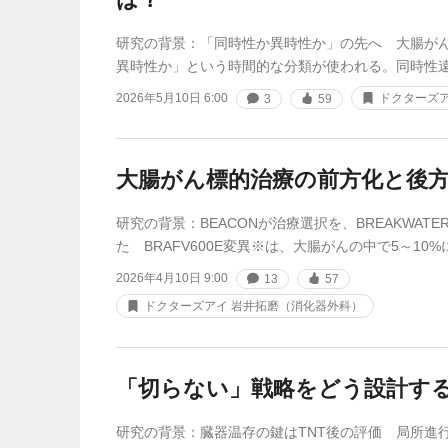
研究の背景：「同時性か異時性か」の先へ 大腸が
異時性か」という時間的な分類が使われる。同時性
2026年5月10日 6:00
ドクターズア
3
59
大腸がん標的治療の前方化と後
研究の背景：BEACONが治療選択を、BREAKWAT
た BRAFV600E変異※は、大腸がんの中で5～10%
2026年4月10日 9:00
13
57
ドクターズアイ 岩井拓磨（消化器外科）
「切らない」戦略をどう設計す
研究の背景：臓器温存の鍵はTNT後の評価 局所進行