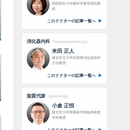
関西医科大学眼科学教室病院教
授
このドクターの記事一覧へ
消化器内科
Gastroenterology
米田 正人
横浜市立大学肝胆膵消化器病学
主任教授
このドクターの記事一覧へ
脂質代謝
lipidology
小倉 正恒
順天堂大学医療科学部臨床検査
学科教授
このドクターの記事一覧へ