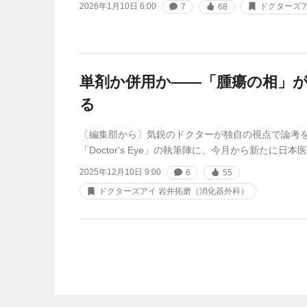
2026年1月10日 6:00
ドクターズア
7
68
単剤か併用か――「腫瘍の相」
る
〔編集部から〕気鋭のドクターが独自の視点で論考
「Doctor's Eye」の執筆陣に、今月から新たに日
2025年12月10日 9:00
6
55
ドクターズアイ 岩井拓磨（消化器外科）