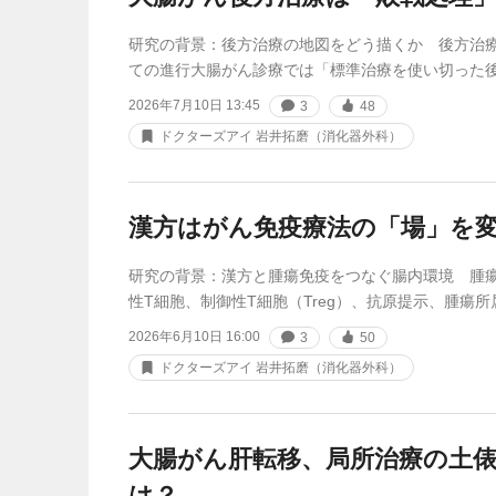
研究の背景：後方治療の地図をどう描くか 後方治
ての進行大腸がん診療では「標準治療を使い切った
2026年7月10日 13:45
3
48
ドクターズアイ 岩井拓磨（消化器外科）
漢方はがん免疫療法の「場」を
研究の背景：漢方と腫瘍免疫をつなぐ腸内環境 腫瘍
性T細胞、制御性T細胞（Treg）、抗原提示、腫瘍
2026年6月10日 16:00
3
50
ドクターズアイ 岩井拓磨（消化器外科）
大腸がん肝転移、局所治療の土
は？