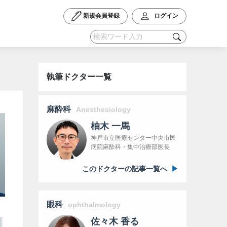
新規会員登録
ログイン
執筆ドクター一覧
麻酔科
Anesthesiology
柚木 一馬
神戸市立医療センター中央市民
病院麻酔科・集中治療部医長
このドクターの記事一覧へ
眼科
ophthalmology
佐々木 香る