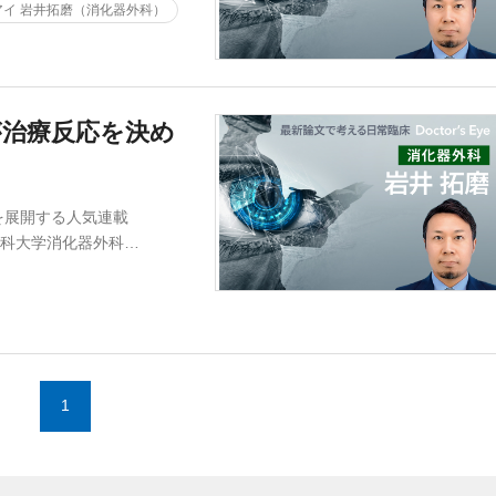
イ 岩井拓磨（消化器外科）
が治療反応を決め
を展開する人気連載
本医科大学消化器外科…
1