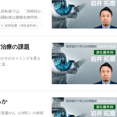
ん肝転移では、「同時性か、
遠隔転移は腫瘍生物学的…
イ 岩井拓磨（消化器外科）
方治療の課題
ERがそのタイミングを変え
に見…
るか
直腸がん（LARC）の術前