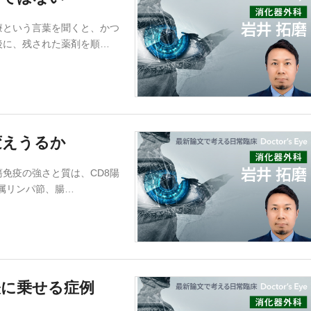
療という言葉を聞くと、かつ
後に、残された薬剤を順…
変えうるか
免疫の強さと質は、CD8陽
所属リンパ節、腸…
俵に乗せる症例