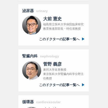
泌尿器
urinary
大前 憲史
福島県立医科大学病院臨床研究
教育推進部部長・特任准教授
このドクターの記事一覧へ
腎臓内科
nephrology
菅野 義彦
東邦大学名誉教授
東京医科大学腎臓内科学分野主
任教授
このドクターの記事一覧へ
循環器
cardiovascular