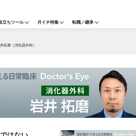
役立ちツール
月イチ特集
転職／継承
岩井拓磨（消化器外科）
」ではない