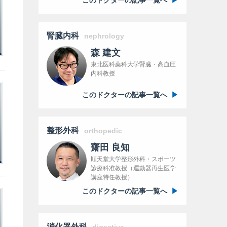
腎臓内科
nephrology
森 建文
東北医科薬科大学腎臓・高血圧
内科教授
このドクターの記事一覧へ
整形外科
orthopedic
齋田 良知
順天堂大学整形外科・スポーツ
診療科准教授（運動器再生医学
講座特任教授）
このドクターの記事一覧へ
消化器外科