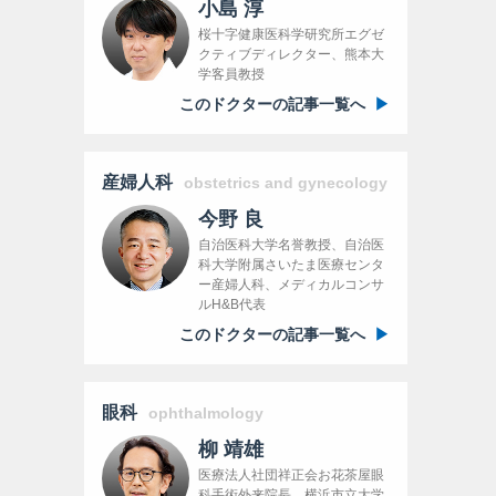
小島 淳
桜十字健康医科学研究所エグゼ
クティブディレクター、熊本大
学客員教授
このドクターの記事一覧へ
産婦人科
obstetrics and gynecology
今野 良
自治医科大学名誉教授、自治医
科大学附属さいたま医療センタ
ー産婦人科、メディカルコンサ
ルH&B代表
このドクターの記事一覧へ
眼科
ophthalmology
柳 靖雄
医療法人社団祥正会お花茶屋眼
科手術外来院長、横浜市立大学