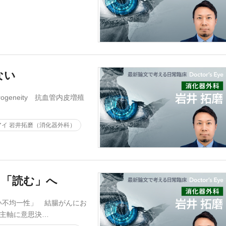
ない
terogeneity 抗血管内皮増殖
イ 岩井拓磨（消化器外科）
ら「読む」へ
い不均一性」 結腸がんにお
を主軸に意思決…