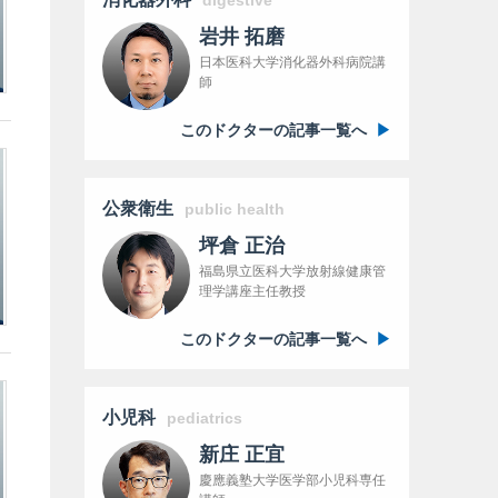
digestive
岩井 拓磨
日本医科大学消化器外科病院講
師
このドクターの記事一覧へ
公衆衛生
public health
坪倉 正治
福島県立医科大学放射線健康管
理学講座主任教授
このドクターの記事一覧へ
小児科
pediatrics
新庄 正宜
慶應義塾大学医学部小児科専任