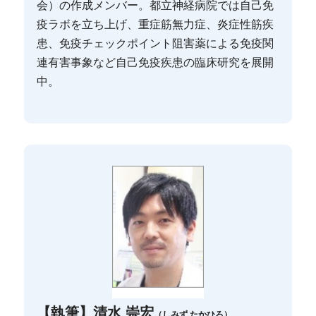
会）の作成メンバー。都立神経病院では自己免
疫ラボを立ち上げ、重症筋無力症、炎症性筋疾
患、免疫チェックポイント阻害薬による免疫関
連有害事象など自己免疫疾患の臨床研究を展開
中。
【執筆】清水 崇宏
（しみず たかひろ）