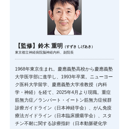
【監修】鈴木 重明
（すずき しげあき）
東京都立神経病院脳神経内科、副院長
1968年東京生まれ。慶應義塾高校から慶應義塾
大学医学部に進学し、1993年卒業。ニューヨー
ク医科大学留学、慶應義塾大学准教授（内科
学・神経）を経て、2025年4月より現職。重症
筋無力症／ランバート・イートン筋無力症候群
診療ガイドライン（日本神経学会）、がん免疫
療法ガイドライン（日本臨床腫瘍学会）、スタ
チン不耐に関する診療指針（日本動脈硬化学