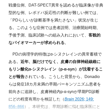
戦優位例、DAT-SPECT異常を認めるが臨床像が非典
型的な例、レボドパ反応性の判断が難しい例では、
「PDらしいが診断基準を満たさない」状況が生じ
る。このような症例では患者説明、治療開始時期、
予後予測、臨床試験への組み入れにおいて、
客観的
なバイオマーカーが求められる
。
PDの病理学的特徴はα-シヌクレインの異常蓄積で
ある。
近年、脳だけでなく、皮膚の自律神経線維に
もリン酸化α-シヌクレイン（p-α-syn）が沈着するこ
とが報告
されている。こうした背景から、Donadio
らは発症18カ月未満の早期パーキンソニズム患者を
前向きに追跡し、皮膚神経内p-α-synが早期PD診断
にどの程度有用かを検証した（
Brain
2026; 149:
856–866
）。本研究は、早期診断に悩む臨床医にと