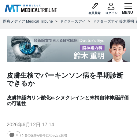
会員登録
ログイン
医療メディア Medical Tribune
ドクターズアイ
ドクターズアイ 鈴木重明
皮膚生検でパーキンソン病を早期診断
できるか
皮膚神経内リン酸化α-シヌクレインと末梢自律神経評価
の可能性
2026年6月12日 17:14
0
0
名の医師が参考になったと回答