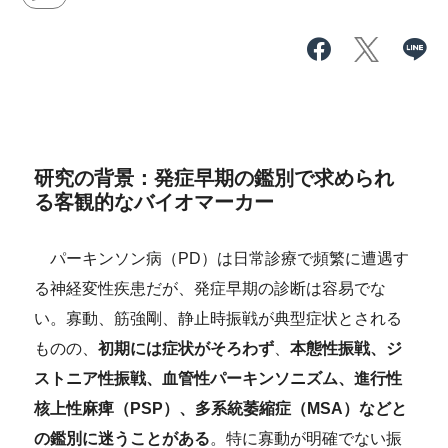
研究の背景：発症早期の鑑別で求められ
る客観的なバイオマーカー
パーキンソン病（PD）は日常診療で頻繁に遭遇す
る神経変性疾患だが、発症早期の診断は容易でな
い。寡動、筋強剛、静止時振戦が典型症状
とされる
ものの
、
初期には症状がそろわず
、
本態性振戦、ジ
ストニア性振戦、血管性パーキンソニズム、進行性
核上性麻痺（PSP）、多系統萎縮症（MSA）などと
の鑑別に迷うことがある
。特に寡動が明確でない振