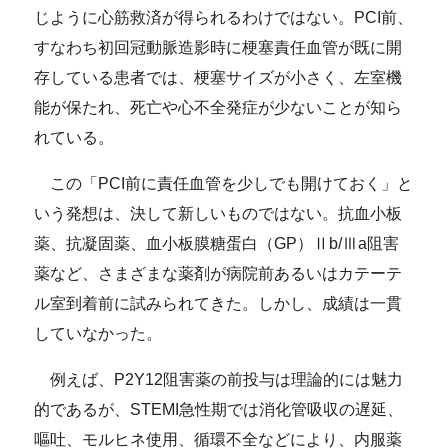
じように心筋救済が得られるわけではない。PCI前、
すなわち初回冠動脈造影時に梗塞責任血管が既に開
存している患者では、梗塞サイズが小さく、左室機
能が保たれ、死亡や心不全発症が少ないことが知ら
れている。
この「PCI前に責任血管を少しでも開けておく」と
いう発想は、決して新しいものではない。抗血小板
薬、抗凝固薬、血小板膜糖蛋白（GP）Ⅱb/Ⅲa阻害
薬など、さまざまな薬剤が病院前あるいはカテーテ
ル室到着前に試みられてきた。しかし、成績は一貫
していなかった。
例えば、P2Y12阻害薬の前投与は理論的には魅力
的であるが、STEMI急性期では消化管吸収の遅延、
嘔吐、モルヒネ使用、循環不全などにより、内服薬