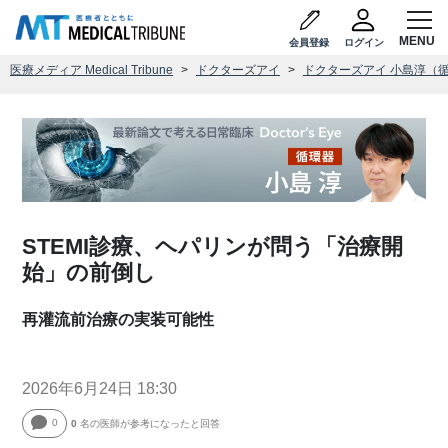
会員登録
ログイン
医療メディア Medical Tribune
ドクターズアイ
ドクターズアイ 小島淳（
STEMI診療、ヘパリンが問う「治療開
始」の前倒し
再灌流前治療の実装可能性
2026年6月24日 18:30
0
0
名の医師が参考になったと回答