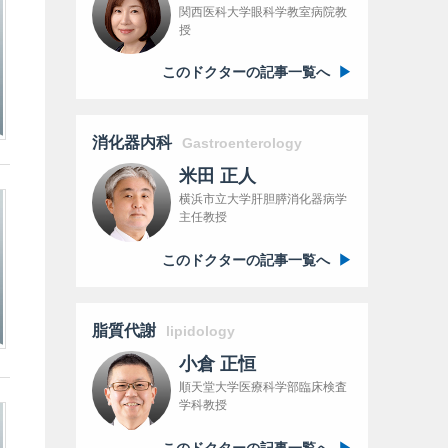
関西医科大学眼科学教室病院教
授
このドクターの記事一覧へ
消化器内科
Gastroenterology
米田 正人
横浜市立大学肝胆膵消化器病学
主任教授
このドクターの記事一覧へ
脂質代謝
lipidology
小倉 正恒
順天堂大学医療科学部臨床検査
学科教授
このドクターの記事一覧へ