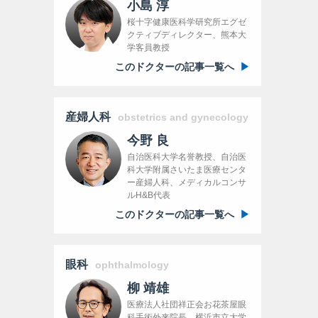
小島 淳
桜十字健康医科学研究所エグゼ
クティブディレクター、熊本大
学客員教授
このドクターの記事一覧へ
産婦人科
obstetrics and gynecology
今野 良
自治医科大学名誉教授、自治医
科大学附属さいたま医療センタ
ー産婦人科、メディカルコンサ
ルH&B代表
このドクターの記事一覧へ
眼科
ophthalmology
柳 靖雄
医療法人社団祥正会お花茶屋眼
科手術外来院長、横浜市立大学