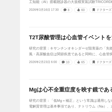
工知能（AI）搭載聴診器の大規模実装試験TRICORD
2026年3月16日 17:30
ドクターズ
8
60
T2T尿酸管理は心血管イベント
研究の背景：キサンチンオキシダーゼ阻害薬の「失
風・高尿酸血症は関節疾患であると同時に、心血管
2026年2月23日 6:00
ドクターズ
10
65
Mgは心不全重症度を映す鏡である
研究の背景：「低Mg＝補正」という常識は通用しな
電解質管理は基本事項であり、ナトリウム（Na）、