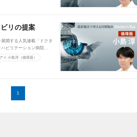
ハビリの提案
を展開する人気連載「ドクタ
リハビリテーション病院…
アイ 小島淳（循環器）
1