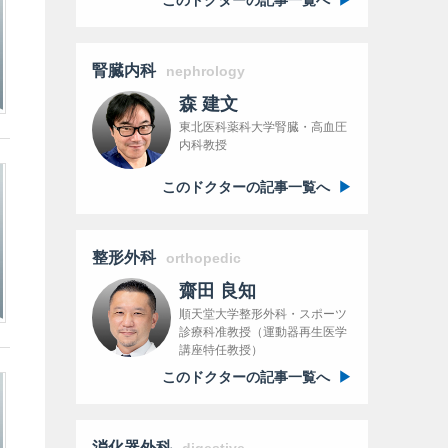
腎臓内科
nephrology
森 建文
東北医科薬科大学腎臓・高血圧
内科教授
このドクターの記事一覧へ
整形外科
orthopedic
齋田 良知
順天堂大学整形外科・スポーツ
診療科准教授（運動器再生医学
講座特任教授）
このドクターの記事一覧へ
消化器外科