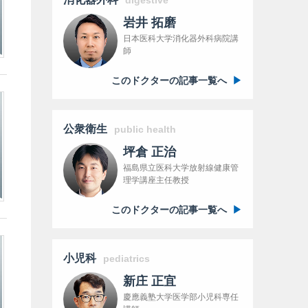
digestive
岩井 拓磨
日本医科大学消化器外科病院講
師
このドクターの記事一覧へ
公衆衛生
public health
坪倉 正治
福島県立医科大学放射線健康管
理学講座主任教授
このドクターの記事一覧へ
小児科
pediatrics
新庄 正宜
慶應義塾大学医学部小児科専任