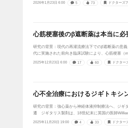
2026年1月23日 6:00
ドクターズア
5
73
心筋梗塞後のβ遮断薬は本当に必
研究の背景：現代の再灌流療法下でのβ遮断薬の意義 β
代に実施された前向き臨床試験により、心筋梗塞（myoc
2025年12月23日 6:00
ドクター
17
60
心不全治療におけるジギトキシ
研究の背景：強心薬から神経体液抑制療法へ、ジギ
遷 ジギタリス製剤は、18世紀末に英国の医師William 
2025年11月20日 19:00
ドクター
4
33