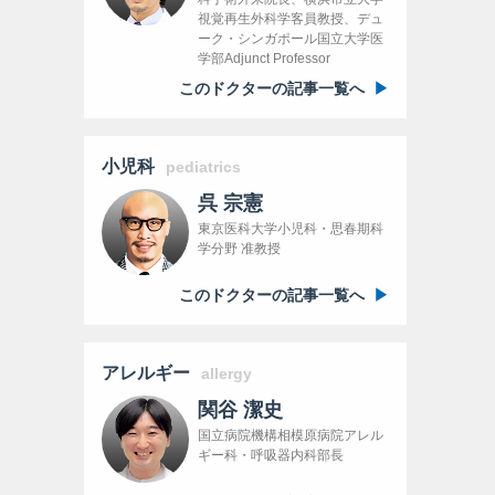
視覚再生外科学客員教授、デュ
ーク・シンガポール国立大学医
学部Adjunct Professor
このドクターの記事一覧へ
小児科
pediatrics
呉 宗憲
東京医科大学小児科・思春期科
学分野 准教授
このドクターの記事一覧へ
アレルギー
allergy
関谷 潔史
国立病院機構相模原病院アレル
ギー科・呼吸器内科部長