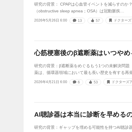
研究の背景： CPAPは心血管イベントを減らすのか
（obstructive sleep apnea；OSA）は冠動脈疾…
2026年5月26日 6:00
ドクターズ
13
57
心筋梗塞後のβ遮断薬はいつやめ
研究の背景：β遮断薬をめぐるもう1つの未解決問題 
薬は、循環器領域において最も長い歴史を有する再
2026年4月21日 6:00
ドクターズア
6
53
AI聴診器は本当に診断を早める
研究の背景：ギャップを埋める可能性を持つAI聴診器