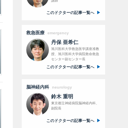
講師
このドクターの記事一覧へ
救急医療
emergency
丹保 亜希仁
旭川医科大学救急医学講座准教
授、旭川医科大学病院救命救急
センター副センター長
このドクターの記事一覧へ
脳神経内科
neurology
鈴木 重明
東京都立神経病院脳神経内科、
副院長
このドクターの記事一覧へ