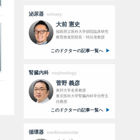
泌尿器
urinary
大前 憲史
福島県立医科大学病院臨床研究
教育推進部部長・特任准教授
このドクターの記事一覧へ
腎臓内科
nephrology
菅野 義彦
東邦大学名誉教授
東京医科大学腎臓内科学分野主
任教授
このドクターの記事一覧へ
循環器
cardiovascular