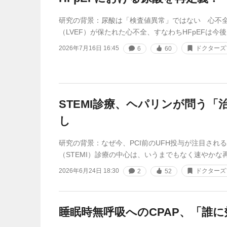
研究の背景：尿酸は「検査値異常」ではない 心不
（LVEF）が保たれた心不全、すなわちHFpEFは今
2026年7月16日 16:45
ドクターズ
6
60
STEMI診療、ヘパリンが問う「
し
研究の背景：なぜ今、PCI前のUFH投与が注目され
（STEMI）診療の中心は、いうまでもなく速やかな
2026年6月24日 18:30
ドクターズ
2
52
睡眠時無呼吸へのCPAP、「誰