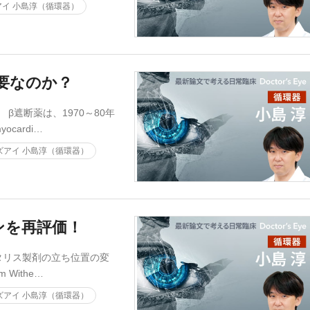
イ 小島淳（循環器）
要なのか？
遮断薬は、1970～80年
ardi…
ズアイ 小島淳（循環器）
ンを再評価！
タリス製剤の立ち位置の変
Withe…
ズアイ 小島淳（循環器）