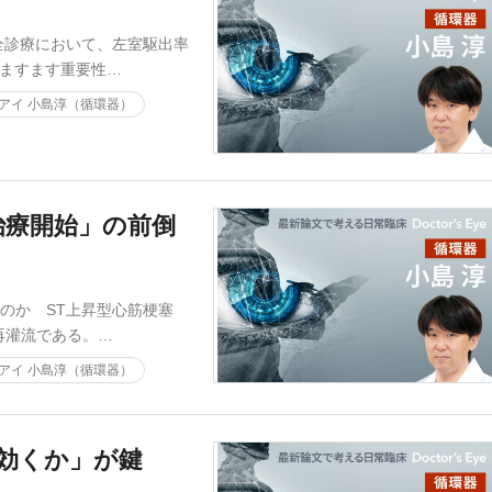
全診療において、左室駆出率
後ますます重要性…
アイ 小島淳（循環器）
治療開始」の前倒
るのか ST上昇型心筋梗塞
再灌流である。…
アイ 小島淳（循環器）
に効くか」が鍵