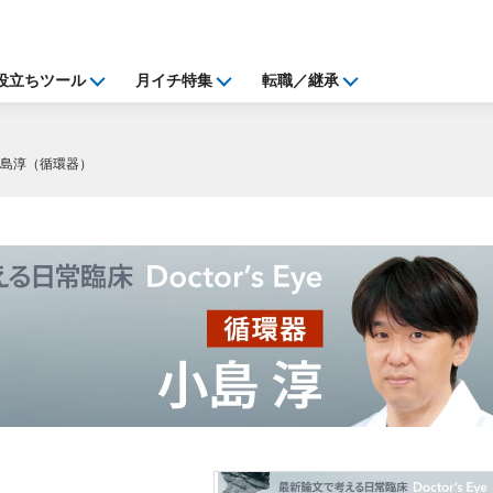
役立ちツール
月イチ特集
転職／継承
小島淳（循環器）