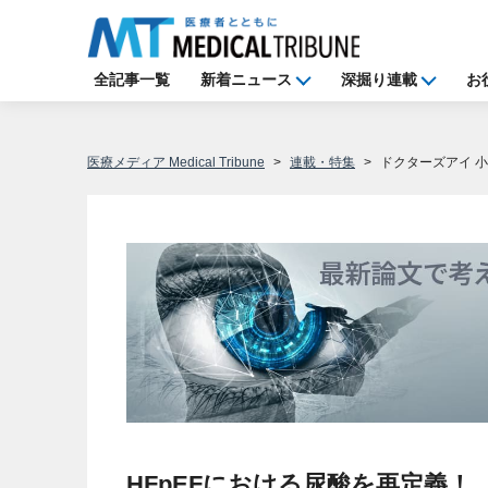
全記事一覧
新着ニュース
深掘り連載
お
医療メディア Medical Tribune
連載・特集
ドクターズアイ 
HFpEFにおける尿酸を再定義！