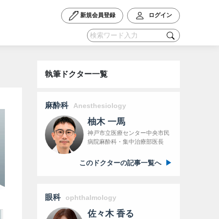
新規会員登録
ログイン
執筆ドクター一覧
麻酔科
Anesthesiology
柚木 一馬
神戸市立医療センター中央市民
病院麻酔科・集中治療部医長
このドクターの記事一覧へ
眼科
ophthalmology
佐々木 香る