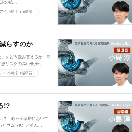
ERの結…
アイ 小島淳（循環器）
を減らすのか
敗」をどう読み替えるか 痛
疾患リスクの高い全身性…
アイ 小島淳（循環器）
!?
い？ 心不全診療において
カリウム（K）と並ん…