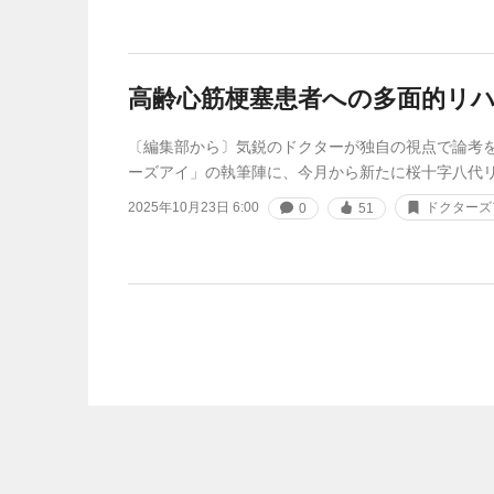
高齢心筋梗塞患者への多面的リ
〔編集部から〕気鋭のドクターが独自の視点で論考
ーズアイ」の執筆陣に、今月から新たに桜十字八代
2025年10月23日 6:00
ドクターズ
0
51