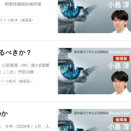
？ 閉塞性睡眠時無呼吸
アイ 小島淳（循環器）
るべきか？
心筋梗塞（MI）後のβ遮断
発（二次）予防治療…
イ 小島淳（循環器）
のか
 今年（2026年）1月、人