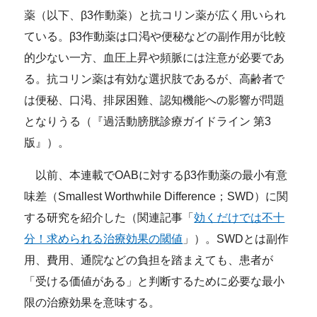
薬
（以下、β3作動薬）
と抗コリン薬が広く用いられ
ている。β3作動薬は口渇や便秘などの副作用が比較
的少ない一方、血圧上昇や頻脈には注意が必要であ
る。抗コリン薬は有効な選択肢であるが、高齢者で
は便秘、口渇、排尿困難、認知機能への影響が問題
となりうる（『過活動膀胱診療ガイドライン 第3
版』）。
以前、本連載でOABに対するβ3作動薬の最小有意
味差（Smallest Worthwhile Difference；SWD）に関
する研究を紹介した（関連記事「
効くだけでは不十
分！求められる治療効果の閾値
」）。SWDとは副作
用、費用、通院などの負担を踏まえても、患者が
「受ける価値がある」と判断するために必要な最小
限の治療効果を意味する。