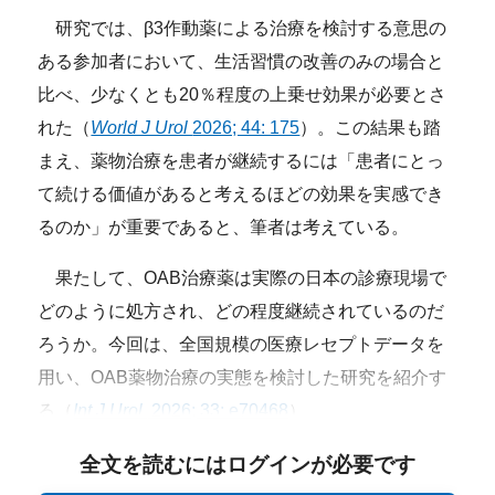
研究では、β3作動薬による治療を検討する意思の
ある参加者において、生活習慣の改善のみの場合と
比べ、少なくとも20％程度の上乗せ効果が必要とさ
れた（
World J Urol
2026; 44: 175
）。この結果も踏
まえ、薬物治療を患者が継続するには「患者にとっ
て続ける価値があると考えるほどの効果を実感でき
るのか」が重要であると、筆者は考えている。
果たして、OAB治療薬は実際の日本の診療現場で
どのように処方され、どの程度継続されているのだ
ろうか。今回は、全国規模の医療レセプトデータを
用い、OAB薬物治療の実態を検討した研究を紹介す
る（
Int J Urol
2026; 33: e70468
）。
全文を読むにはログインが必要です