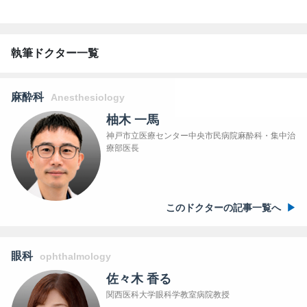
執筆ドクター一覧
麻酔科
Anesthesiology
柚木 一馬
神戸市立医療センター中央市民病院麻酔科・集中治
療部医長
このドクターの記事一覧へ
眼科
ophthalmology
佐々木 香る
関西医科大学眼科学教室病院教授