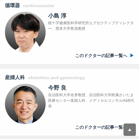
循環器
cardiovascular
小島 淳
桜十字健康医科学研究所エグゼクティブディレクタ
ー、熊本大学客員教授
このドクターの記事一覧へ
産婦人科
obstetrics and gynecology
今野 良
自治医科大学名誉教授、自治医科大学附属さいたま
医療センター産婦人科、メディカルコンサルH&B代
表
このドクターの記事一覧へ