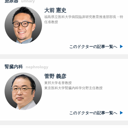
泌尿器
urinary
大前 憲史
福島県立医科大学病院臨床研究教育推進部部長・特
任准教授
このドクターの記事一覧へ
腎臓内科
nephrology
菅野 義彦
東邦大学名誉教授
東京医科大学腎臓内科学分野主任教授
このドクターの記事一覧へ