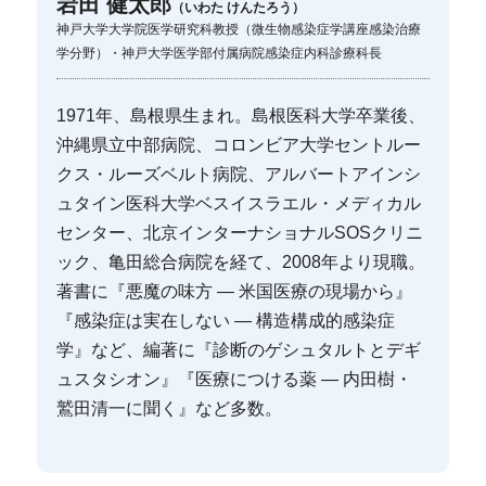
岩田 健太郎
（いわた けんたろう）
神戸大学大学院医学研究科教授（微生物感染症学講座感染治療
学分野）・神戸大学医学部付属病院感染症内科診療科長
1971年、島根県生まれ。島根医科大学卒業後、
沖縄県立中部病院、コロンビア大学セントルー
クス・ルーズベルト病院、アルバートアインシ
ュタイン医科大学ベスイスラエル・メディカル
センター、北京インターナショナルSOSクリニ
ック、亀田総合病院を経て、2008年より現職。
著書に『悪魔の味方 — 米国医療の現場から』
『感染症は実在しない — 構造構成的感染症
学』など、編著に『診断のゲシュタルトとデギ
ュスタシオン』『医療につける薬 — 内田樹・
鷲田清一に聞く』など多数。