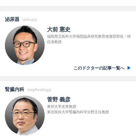
泌尿器
urinary
大前 憲史
福島県立医科大学病院臨床研究教育推進部部長・特
任准教授
このドクターの記事一覧へ
腎臓内科
nephrology
菅野 義彦
東邦大学名誉教授
東京医科大学腎臓内科学分野主任教授