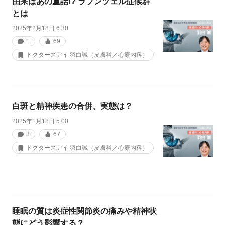
由来はあの童話!? ラプンツェル症候群
とは
2025年2月18日 6:30
1
69
ドクターズアイ 羽白誠（皮膚科／心療内科）
白斑と精神疾患の合併、実態は？
2025年1月18日 5:00
3
67
ドクターズアイ 羽白誠（皮膚科／心療内科）
睡眠の質は炎症性関節炎の痛みや精神状
態にどう影響する？