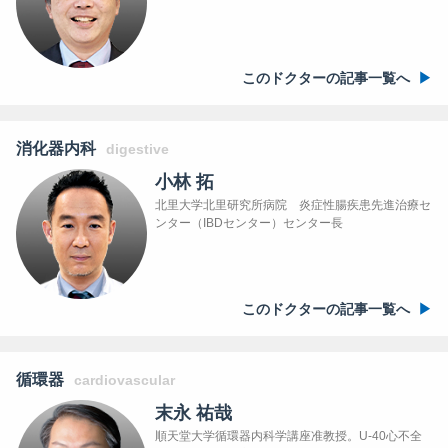
このドクターの記事一覧へ
消化器内科
digestive
小林 拓
北里大学北里研究所病院 炎症性腸疾患先進治療セ
ンター（IBDセンター）センター長
このドクターの記事一覧へ
循環器
cardiovascular
末永 祐哉
順天堂大学循環器内科学講座准教授。U-40心不全