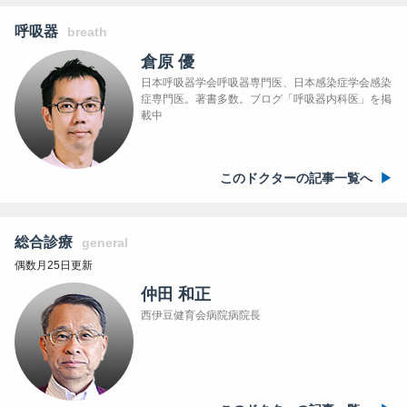
呼吸器
breath
倉原 優
日本呼吸器学会呼吸器専門医、日本感染症学会感染
症専門医。著書多数。ブログ「呼吸器内科医」を掲
載中
このドクターの記事一覧へ
総合診療
general
偶数月25日更新
仲田 和正
西伊豆健育会病院病院長