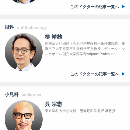
このドクターの記事一覧へ
眼科
ophthalmology
柳 靖雄
医療法人社団祥正会お花茶屋眼科手術外来院長、横
浜市立大学視覚再生外科学客員教授、デューク・シ
ンガポール国立大学医学部Adjunct Professor
このドクターの記事一覧へ
小児科
pediatrics
呉 宗憲
東京医科大学小児科・思春期科学分野 准教授