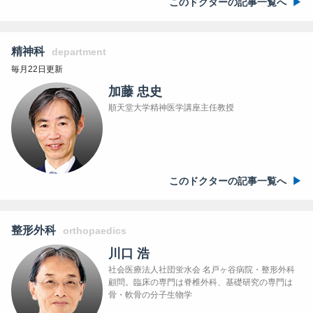
このドクターの記事一覧へ
精神科
department
毎月22日更新
加藤 忠史
順天堂大学精神医学講座主任教授
このドクターの記事一覧へ
整形外科
orthopaedics
川口 浩
社会医療法人社団蛍水会 名戸ヶ谷病院・整形外科
顧問。臨床の専門は脊椎外科、基礎研究の専門は
骨・軟骨の分子生物学