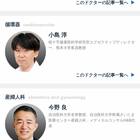
このドクターの記事一覧へ
循環器
cardiovascular
小島 淳
桜十字健康医科学研究所エグゼクティブディレクタ
ー、熊本大学客員教授
このドクターの記事一覧へ
産婦人科
obstetrics and gynecology
今野 良
自治医科大学名誉教授、自治医科大学附属さいたま
医療センター産婦人科、メディカルコンサルH&B代
表