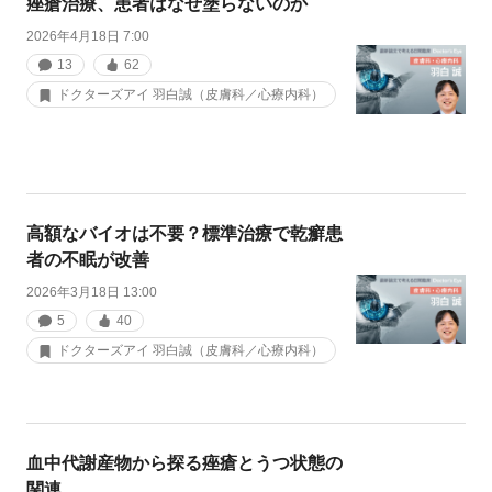
痤瘡治療、患者はなぜ塗らないのか
2026年4月18日 7:00
13
62
ドクターズアイ 羽白誠（皮膚科／心療内科）
高額なバイオは不要？標準治療で乾癬患
者の不眠が改善
2026年3月18日 13:00
5
40
ドクターズアイ 羽白誠（皮膚科／心療内科）
血中代謝産物から探る痤瘡とうつ状態の
関連