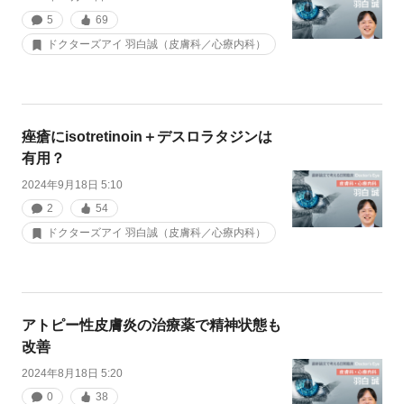
5
69
ドクターズアイ 羽白誠（皮膚科／心療内科）
痤瘡にisotretinoin＋デスロラタジンは
有用？
2024年9月18日 5:10
2
54
ドクターズアイ 羽白誠（皮膚科／心療内科）
アトピー性皮膚炎の治療薬で精神状態も
改善
2024年8月18日 5:20
0
38