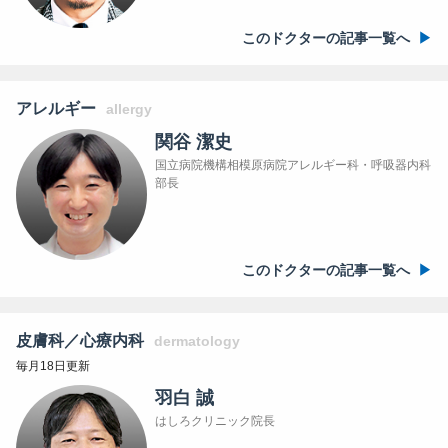
このドクターの記事一覧へ
アレルギー
allergy
関谷 潔史
国立病院機構相模原病院アレルギー科・呼吸器内科
部長
このドクターの記事一覧へ
皮膚科／心療内科
dermatology
毎月18日更新
羽白 誠
はしろクリニック院長