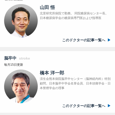
山田 悟
北里研究所病院で勤務。 同院糖尿病センター長。
日本糖尿病学会の糖尿病専門医および指導医
このドクターの記事一覧へ
脳卒中
stroke
毎月15日更新
橋本 洋一郎
済生会熊本病院脳卒中センター（脳神経内科）特別
顧問。日本脳卒中学会名誉会員、日本頭痛学会・日
本禁煙学会の理事
このドクターの記事一覧へ