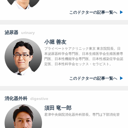
このドクターの記事一覧へ
泌尿器
urinary
小堀 善友
プライベートケアクリニック東京 東京院院長。日
本泌尿器科学会専門医、日本生殖医学会生殖医療専
門医、日本性機能学会専門医、日本性感染症学会認
定医、日本性科学会セックス・セラピスト。
このドクターの記事一覧へ
消化器外科
digestive
須田 竜一郎
君津中央病院消化器外科部長。専門は下部消化管