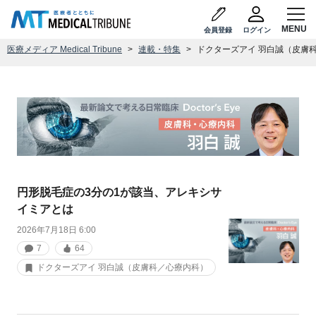
会員登録
ログイン
医療メディア Medical Tribune
連載・特集
ドクターズアイ 羽白誠（皮膚
円形脱毛症の3分の1が該当、アレキシサ
イミアとは
2026年7月18日 6:00
7
64
ドクターズアイ 羽白誠（皮膚科／心療内科）