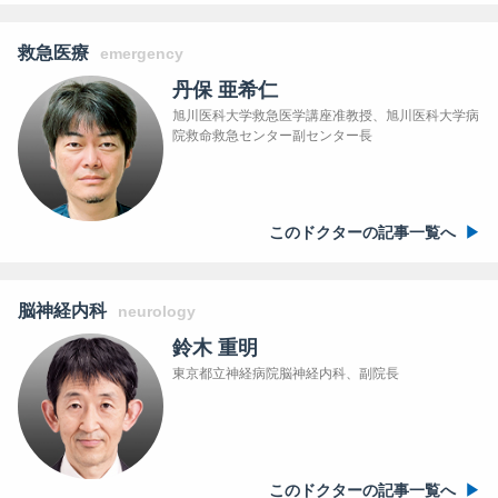
救急医療
emergency
丹保 亜希仁
旭川医科大学救急医学講座准教授、旭川医科大学病
院救命救急センター副センター長
このドクターの記事一覧へ
脳神経内科
neurology
鈴木 重明
東京都立神経病院脳神経内科、副院長
このドクターの記事一覧へ